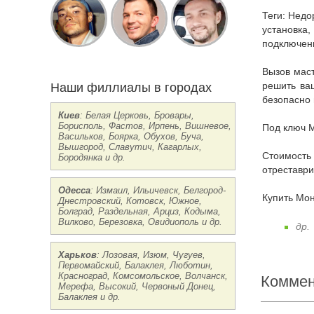
Теги: Недорого заказать в Виннице Монтаж светодиодных панелей цена срочно круглосуточно, прайс-лист, монтаж, сборка, демонтаж,
установка,
подключени
Вызов мастера: если вам нужна консультация опытного специалиста, звоните нам мы бесплатно проконсультируем и подскажем как
Наши филлиалы в городах
решить ваш
безопасно 
Киев
: Белая Церковь, Бровары,
Борисполь, Фастов, Ирпень, Вишневое,
Под ключ 
Васильков, Боярка, Обухов, Буча,
Вышгород, Славутич, Кагарлых,
Стоимость Цены на Монтаж светодиодных панелей Винница: реставрация, ремонт, перетяжка, стяжка, отремонтировать,
Бородянка и др.
отреставри
Одесса
: Измаил, Ильичевск, Белгород-
Купить Мо
Днестровский, Котовск, Южное,
Болград, Раздельная, Арциз, Кодыма,
Вилково, Березовка, Овидиополь и др.
др.
Харьков
: Лозовая, Изюм, Чугуев,
Первомайский, Балаклея, Люботин,
Красноград, Комсомольское, Волчанск,
Коммен
Мерефа, Высокий, Червоный Донец,
Балаклея и др.