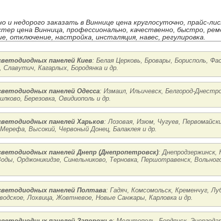
но и недорого заказать в Виннице цена круглосуточно, прайс-ли
стер цена Винница, профессионально, качественно, быстро, рем
е, отключение, настройка, инсталяция, навес, регулировка.
ветодиодных панелей Киев
: Белая Церковь, Бровары, Борисполь, Фа
 Славутич, Кагарлых, Бородянка и др.
ветодиодных панелей Одесса
: Измаил, Ильичевск, Белгород-Днестро
илково, Березовка, Овидиополь и др.
ветодиодных панелей Харьков
: Лозовая, Изюм, Чугуев, Первомайск
 Мерефа, Высокий, Червоный Донец, Балаклея и др.
ветодиодных панелей Днепр (Днепропетровск)
: Днепродзержинск, 
ды, Орджоникидзе, Синельниково, Терновка, Першотравенск, Вольного
ветодиодных панелей Полтава
: Гадяч, Комсомольск, Кременчуг, Лу
водское, Лохвица, Жовтневое, Новые Санжары, Карловка и др.
ветодиодных панелей Запорожье
: Мелитополь, Бердянск, Энергодар