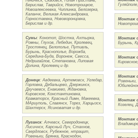
Геническ, Скадовск, Голая Пристань,
Гуляйполе
Берислав, Таврийск, Новотроицкое,
Новоалексеевка, Чиплинка, Белозерка,
Каланчк, Великая Александровка,
Горностаевка, Нововоронцовка,
Монтаж с
Берислав и др.
Новотроиц
Сумы
: Конотоп, Шостка, Ахтырка,
Монтаж с
Ромны, Глухов, Лебедин, Кролевец,
Бурынь, К
Тростянец, Белополье, Путивль,
Бурынь, Краснополье, Ворожба,
Середина-Буда, Воронеж, Свесса,
Монтаж с
Недригайлов, Степановка, Липовая
Кировское
Долина, Кролевец и др.
Монтаж с
Донецк
: Авдеевка, Артемовск, Угледар,
Ровеньки,
Горловка, Дебальцево, Дзержинск,
Юбилейное
Дкучаевск, Енакиево, Ждановка,
Кировское, Константиновка,
Краматорск, Красный Лимн, Макеевка,
Монтаж с
МАриуполь, Славянск, Торез, Харцызск,
Козелец, Д
Шахтерск, Ясиноватая и др.
Монтаж с
Луганск
: Алчевск, Северодонецк,
Владимире
Лисичнск, Карсный Луч, Стахнов,
Свердловск, Рубежное, нтрацит,
Ровеньки, Брянка, Краснодон,