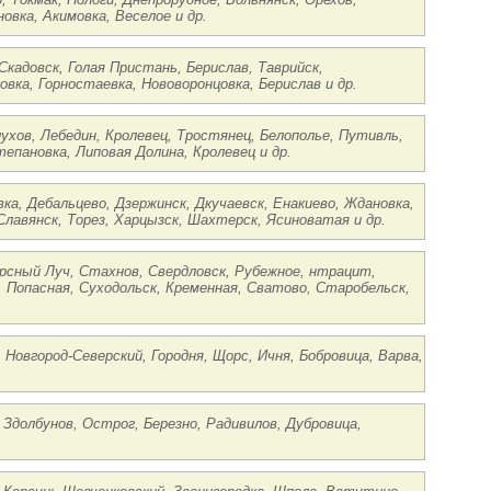
овка, Акимовка, Веселое и др.
 Скадовск, Голая Пристань, Берислав, Таврийск,
овка, Горностаевка, Нововоронцовка, Берислав и др.
ухов, Лебедин, Кролевец, Тростянец, Белополье, Путивль,
епановка, Липовая Долина, Кролевец и др.
вка, Дебальцево, Дзержинск, Дкучаевск, Енакиево, Ждановка,
лавянск, Торез, Харцызск, Шахтерск, Ясиноватая и др.
Карсный Луч, Стахнов, Свердловск, Рубежное, нтрацит,
к, Попасная, Суходольск, Кременная, Сватово, Старобельск,
 Новгород-Северский, Городня, Щорс, Ичня, Бобровица, Варва,
 Здолбунов, Острог, Березно, Радивилов, Дубровица,