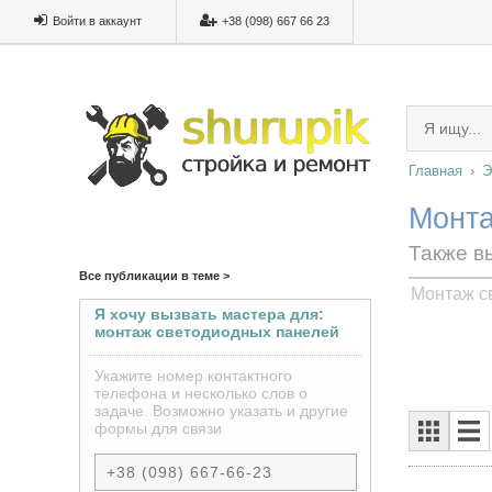
Войти в аккаунт
+38 (098) 667 66 23
Главная
Э
Монта
Также в
Все публикации в теме >
Монтаж с
Я хочу вызвать мастера для:
монтаж светодиодных панелей
под ключ
Укажите номер контактного
телефона и несколько слов о
задаче. Возможно указать и другие
формы для связи