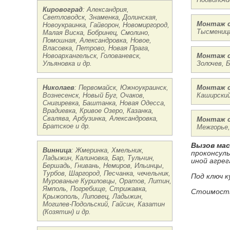
Кировоград
: Александрия,
Светловодск, Знаменка, Долинская,
Монтаж с
Новоукраинка, Гайворон, Новомиргород,
Тысменица
Малая Виска, Бобринец, Смолино,
Помошная, Александровка, Новое,
Власовка, Петрово, Новая Прага,
Новоархангельск, Голованевск,
Монтаж с
Ульяновка и др.
Золочев, 
Николаев
: Первомайск, Южноукраинск,
Монтаж с
Вознесенск, Новый Буг, Очаков,
Каширский
Снигиревка, Баштанка, Новая Одесса,
Врадиевка, Кривое Озеро, Казанка,
Свалява, Арбузинка, Александровка,
Монтаж с
Братское и др.
Межгорье,
Вызов ма
Винница
: Жмеринка, Хмельник,
проконсул
Ладыжин, Калиновка, Бар, Тульчин,
иной агрег
Бершадь, Гнивань, Немиров, Ильинцы,
Турбов, Шаргород, Песчанка, чечельник,
Под ключ к
Мурованые Куриловцы, Оратов, Литин,
Ямполь, Погребище, Стрижавка,
Стоимость
Крыжополь, Липовец, Ладыжин,
Могилев-Подольский, Гайсин, Казатин
(Козятин) и др.