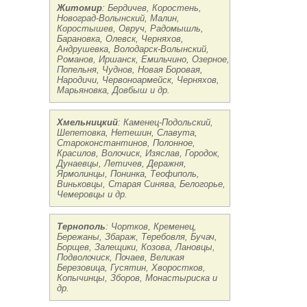
Житомир
: Бердичев, Коростень,
Новоград-Волынский, Малин,
Коростышев, Овруч, Радомышль,
Барановка, Олевск, Черняхов,
Андрушевка, Володарск-Волынский,
Романов, Иршанск, Емильчино, Озерное,
Попельня, Чуднов, Новая Боровая,
Народичи, Червоноармейск, Черняхов,
Марьяновка, Довбыш и др.
Хмельницкий
: Каменец-Подольский,
Шепетовка, Нетешин, Славута,
Староконстантинов, Полонное,
Красилов, Волочиск, Изяслав, Городок,
Дунаевцы, Летичев, Деражня,
Ярмолинцы, Понинка, Теофиполь,
Виньковцы, Старая Синява, Белогорье,
Чемеровцы и др.
Тернополь
: Чортков, Кременец,
Бережаны, Збараж, Теребовля, Бучач,
Борщев, Залещики, Козова, Лановцы,
Подволочиск, Почаев, Великая
Березовица, Гусятин, Хворостков,
Копычинцы, Зборов, Монастыриска и
др.