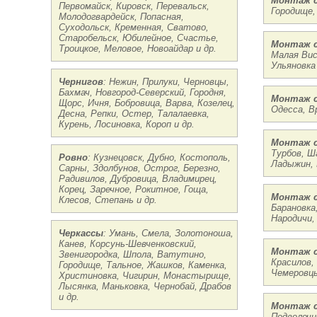
Монтаж с
Первомайск, Кировск, Перевальск,
Городище,
Молодогвардейск, Попасная,
Суходольск, Кременная, Сватово,
Старобельск, Юбилейное, Счастье,
Монтаж с
Троицкое, Меловое, Новоайдар и др.
Малая Вис
Ульяновка 
Чернигов
: Нежин, Прилуки, Черновцы,
Бахмач, Новгород-Северский, Городня,
Монтаж с
Щорс, Ичня, Бобровица, Варва, Козелец,
Одесса, В
Десна, Репки, Остер, Талалаевка,
Курень, Лосиновка, Короп и др.
Монтаж с
Турбов, Ш
Ровно
: Кузнецовск, Дубно, Костополь,
Ладыжин, 
Сарны, Здолбунов, Острог, Березно,
Радивилов, Дубровица, Владимирец,
Корец, Заречное, Рокитное, Гоща,
Монтаж 
Клесов, Степань и др.
Барановка
Народичи,
Черкассы
: Умань, Смела, Золотоноша,
Канев, Корсунь-Шевченковский,
Монтаж с
Звенигородка, Шпола, Ватутино,
Красилов,
Городище, Тальное, Жашков, Каменка,
Чемеровцы
Христиновка, Чигирин, Монастырище,
Лысянка, Маньковка, Чернобай, Драбов
и др.
Монтаж с
Подволочи