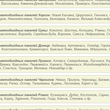
, Васильевка, Каменка-Днепровская, Михайловка, Приморск, Константин
ветодиодных панелей Херсон
: Новая Каховка, Цюрупинск, Геническ,
кое, Новоалексеевка, Чиплинка, Белозерка, Каланчк, Великая Александр
ветодиодных панелей Сумы
: Конотоп, Шостка, Ахтырка, Ромны, Гл
раснополье, Ворожба, Середина-Буда, Воронеж, Свесса, Недригайлов, Ст
ветодиодных панелей Донецк
: Авдеевка, Артемовск, Угледар, Горло
, Константиновка, Краматорск, Красный Лимн, Макеевка, МАриуполь, С
ветодиодных панелей Луганск
: Алчевск, Северодонецк, Лисичнск, 
 Брянка, Краснодон, Первомайск, Кировск, Перевальск, Молодогвардейс
, Счастье, Троицкое, Меловое, Новоайдар и др.
ветодиодных панелей Чернигов
: Нежин, Прилуки, Черновцы, Бахмач,
есна, Репки, Остер, Талалаевка, Курень, Лосиновка, Короп и др.
ветодиодных панелей Ровно
: Кузнецовск, Дубно, Костополь, Сарны,
ц, Корец, Заречное, Рокитное, Гоща, Клесов, Степань и др.