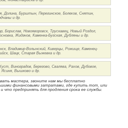
я, Долина, Бурштын, Перегинское, Болехов, Снятин,
дчаны и др.
р, Борислав, Новояворовск, Трускавец, Новый Роздол,
основка, Жидачов, Каменка-Бугская, Дубляны и др.
ынск, Владимир-Волынский, Киверцы, Рожище, Каменец-
ийск, Шацк, Старая Выжевка и др.
 Хуст, Виноградов, Берегово, Свалява, Рахов, Дубовое,
 Ясиня, Вышково и др.
ызвать мастера, звоните нам мы бесплатно
ньшими финансовыми затратами, где купить тот, или
 и что предпринять для продления срока ее службы.