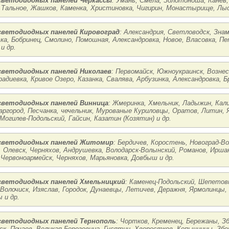
ветодиодных панелей Черкассы
: Умань, Смела, Золотоноша, Канев
 Тальное, Жашков, Каменка, Христиновка, Чигирин, Монастырище, Лыся
ветодиодных панелей Кировоград
: Александрия, Светловодск, Знам
ка, Бобринец, Смолино, Помошная, Александровка, Новое, Власовка, Пе
и др.
ветодиодных панелей Николаев
: Первомайск, Южноукраинск, Вознес
радиевка, Кривое Озеро, Казанка, Свалява, Арбузинка, Александровка, Б
ветодиодных панелей Винница
: Жмеринка, Хмельник, Ладыжин, Кали
аргород, Песчанка, чечельник, Мурованые Куриловцы, Оратов, Литин, 
Могилев-Подольский, Гайсин, Казатин (Козятин) и др.
светодиодных панелей Житомир
: Бердичев, Коростень, Новоград-
, Олевск, Черняхов, Андрушевка, Володарск-Волынский, Романов, Иршан
 Червоноармейск, Черняхов, Марьяновка, Довбыш и др.
ветодиодных панелей Хмельницкий
: Каменец-Подольский, Шепето
 Волочиск, Изяслав, Городок, Дунаевцы, Летичев, Деражня, Ярмолинцы,
 и др.
ветодиодных панелей Тернополь
: Чортков, Кременец, Бережаны, Зб
ск, Почаев, Великая Березовица, Гусятин, Хворостков, Копычинцы, Збо