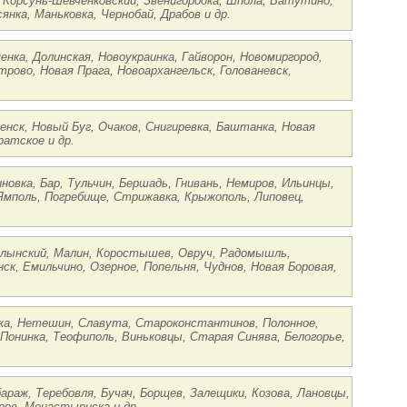
, Корсунь-Шевченковский, Звенигородка, Шпола, Ватутино,
нка, Маньковка, Чернобай, Драбов и др.
енка, Долинская, Новоукраинка, Гайворон, Новомиргород,
трово, Новая Прага, Новоархангельск, Голованевск,
енск, Новый Буг, Очаков, Снигиревка, Баштанка, Новая
ратское и др.
новка, Бар, Тульчин, Бершадь, Гнивань, Немиров, Ильинцы,
Ямполь, Погребище, Стрижавка, Крыжополь, Липовец,
Волынский, Малин, Коростышев, Овруч, Радомышль,
ск, Емильчино, Озерное, Попельня, Чуднов, Новая Боровая,
вка, Нетешин, Славута, Староконстантинов, Полонное,
 Понинка, Теофиполь, Виньковцы, Старая Синява, Белогорье,
араж, Теребовля, Бучач, Борщев, Залещики, Козова, Лановцы,
ров, Монастыриска и др.