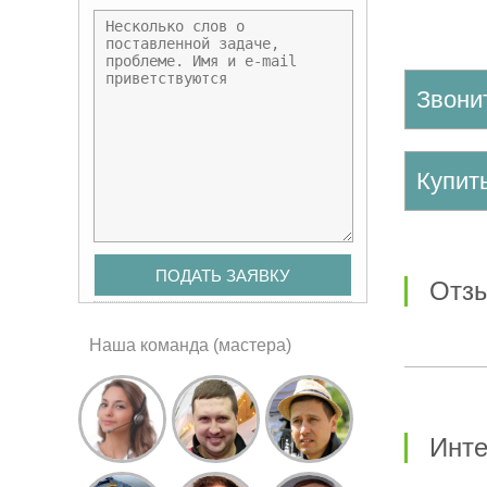
Звони
Купи
от
Наша команда (мастера)
Инт