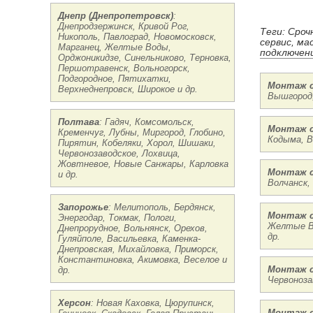
Днепр (Днепропетровск)
:
Днепродзержинск, Кривой Рог,
Теги: Сроч
Никополь, Павлоград, Новомосковск,
сервис, ма
Марганец, Желтые Воды,
подключени
Орджоникидзе, Синельниково, Терновка,
Першотравенск, Вольногорск,
Подгородное, Пятихатки,
Монтаж с
Верхнеднепровск, Широкое и др.
Вышгород,
Полтава
: Гадяч, Комсомольск,
Монтаж с
Кременчуг, Лубны, Миргород, Глобино,
Кодыма, В
Пирятин, Кобеляки, Хорол, Шишаки,
Червонозаводское, Лохвица,
Жовтневое, Новые Санжары, Карловка
Монтаж с
и др.
Волчанск,
Запорожье
: Мелитополь, Бердянск,
Монтаж с
Энергодар, Токмак, Пологи,
Желтые Во
Днепрорудное, Вольнянск, Орехов,
др.
Гуляйполе, Васильевка, Каменка-
Днепровская, Михайловка, Приморск,
Константиновка, Акимовка, Веселое и
Монтаж с
др.
Червоноза
Херсон
: Новая Каховка, Цюрупинск,
Монтаж с