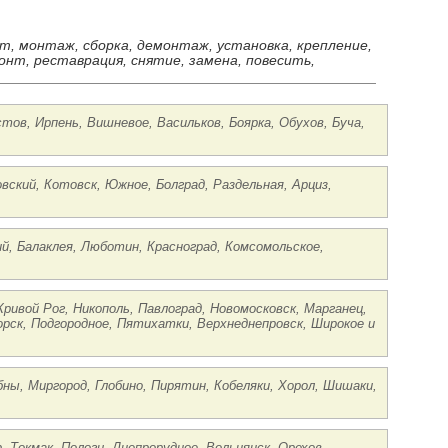
ст, монтаж, сборка, демонтаж, установка, крепление,
онт, реставрация, снятие, замена, повесить,
стов, Ирпень, Вишневое, Васильков, Боярка, Обухов, Буча,
вский, Котовск, Южное, Болград, Раздельная, Арциз,
ий, Балаклея, Люботин, Красноград, Комсомольское,
Кривой Рог, Никополь, Павлоград, Новомосковск, Марганец,
рск, Подгородное, Пятихатки, Верхнеднепровск, Широкое и
бны, Миргород, Глобино, Пирятин, Кобеляки, Хорол, Шишаки,
, Токмак, Пологи, Днепрорудное, Вольнянск, Орехов,