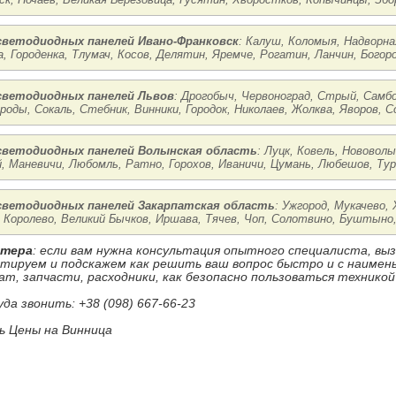
ветодиодных панелей Ивано-Франковск
: Калуш, Коломыя, Надворна
, Городенка, Тлумач, Косов, Делятин, Яремче, Рогатин, Ланчин, Богоро
ветодиодных панелей Львов
: Дрогобыч, Червоноград, Стрый, Самбо
Броды, Сокаль, Стебник, Винники, Городок, Николаев, Жолква, Яворов, С
ветодиодных панелей Волынская область
: Луцк, Ковель, Нововол
, Маневичи, Любомль, Ратно, Горохов, Иваничи, Цумань, Любешов, Тур
ветодиодных панелей Закарпатская область
: Ужгород, Мукачево,
 Королево, Великий Бычков, Иршава, Тячев, Чоп, Солотвино, Буштыно,
стера
: если вам нужна консультация опытного специалиста, в
ьтируем и подскажем как решить ваш вопрос быстро и с наиме
ат, запчасти, расходники, как безопасно пользоваться техникой
уда звонить: +38 (098) 667-66-23
 Цены на Винница