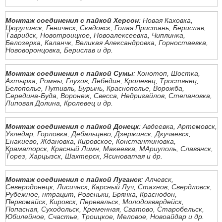
Монтаж соединения с пайкой Херсон
: Новая Каховка,
Цюрупинск, Геническ, Скадовск, Голая Пристань, Берислав,
Таврийск, Новотроицкое, Новоалексеевка, Чиплинка,
Белозерка, Каланчк, Великая Александровка, Горностаевка,
Нововоронцовка, Берислав и др.
Монтаж соединения с пайкой Сумы
: Конотоп, Шостка,
Ахтырка, Ромны, Глухов, Лебедин, Кролевец, Тростянец,
Белополье, Путивль, Бурынь, Краснополье, Ворожба,
Середина-Буда, Воронеж, Свесса, Недригайлов, Степановка,
Липовая Долина, Кролевец и др.
Монтаж соединения с пайкой Донецк
: Авдеевка, Артемовск,
Угледар, Горловка, Дебальцево, Дзержинск, Дкучаевск,
Енакиево, Ждановка, Кировское, Константиновка,
Краматорск, Красный Лимн, Макеевка, МАриуполь, Славянск,
Торез, Харцызск, Шахтерск, Ясиноватая и др.
Монтаж соединения с пайкой Луганск
: Алчевск,
Северодонецк, Лисичнск, Карсный Луч, Стахнов, Свердловск,
Рубежное, нтрацит, Ровеньки, Брянка, Краснодон,
Первомайск, Кировск, Перевальск, Молодогвардейск,
Попасная, Суходольск, Кременная, Сватово, Старобельск,
Юбилейное, Счастье, Троицкое, Меловое, Новоайдар и др.