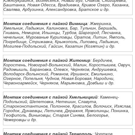
Южноукраинск, Вознесенск, Новый Буг, Очаков, Снигиревка,
Баштанка, Новая Одесса, Врадиевка, Кривое Озеро, Казанка,
Свалява, Арбузинка, Александровка, Братское и др.
Монтаж соединения с пайкой Винница
: Жмеринка,
Хмельник, Ладыжин, Калиновка, Бар, Тульчин, Бершадь,
Гнивань, Немиров, Ильинцы, Турбов, Шаргород, Песчанка,
чечельник, Мурованые Куриловцы, Оратов, Литин, Ямполь,
Погребище, Стрижавка, Крыжополь, Липовец, Ладыжин,
Могилев-Подольский, Гайсин, Казатин (Козятин) и др.
Монтаж соединения с пайкой Житомир
: Бердичев,
Коростень, Новоград-Волынский, Малин, Коростышев, Овруч,
Радомышль, Барановка, Олевск, Черняхов, Андрушевка,
Володарск-Волынский, Романов, Иршанск, Емильчино,
Озерное, Попельня, Чуднов, Новая Боровая, Народичи,
Червоноармейск, Черняхов, Марьяновка, Довбыш и др.
Монтаж соединения с пайкой Хмельницкий
: Каменец-
Подольский, Шепетовка, Нетешин, Славута,
Староконстантинов, Полонное, Красилов, Волочиск, Изяслав,
Городок, Дунаевцы, Летичев, Деражня, Ярмолинцы, Понинка,
Теофиполь, Виньковцы, Старая Синява, Белогорье,
Чемеровцы и др.
Монтаж соединения с пайкой Тернополь
: Чортков,