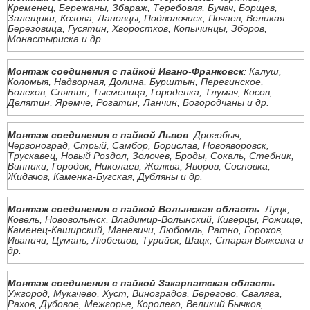
Кременец, Бережаны, Збараж, Теребовля, Бучач, Борщев,
Залещики, Козова, Лановцы, Подволочиск, Почаев, Великая
Березовица, Гусятин, Хворостков, Копычинцы, Зборов,
Монастыриска и др.
Монтаж соединения с пайкой Ивано-Франковск
: Калуш,
Коломыя, Надворная, Долина, Бурштын, Перегинское,
Болехов, Снятин, Тысменица, Городенка, Тлумач, Косов,
Делятин, Яремче, Рогатин, Ланчин, Богородчаны и др.
Монтаж соединения с пайкой Львов
: Дрогобыч,
Червоноград, Стрый, Самбор, Борислав, Новояворовск,
Трускавец, Новый Роздол, Золочев, Броды, Сокаль, Стебник,
Винники, Городок, Николаев, Жолква, Яворов, Сосновка,
Жидачов, Каменка-Бугская, Дубляны и др.
Монтаж соединения с пайкой Волынская область
: Луцк,
Ковель, Нововолынск, Владимир-Волынский, Киверцы, Рожище,
Каменец-Каширский, Маневичи, Любомль, Ратно, Горохов,
Иваничи, Цумань, Любешов, Турийск, Шацк, Старая Выжевка и
др.
Монтаж соединения с пайкой Закарпатская область
:
Ужгород, Мукачево, Хуст, Виноградов, Берегово, Свалява,
Рахов, Дубовое, Межгорье, Королево, Великий Бычков,