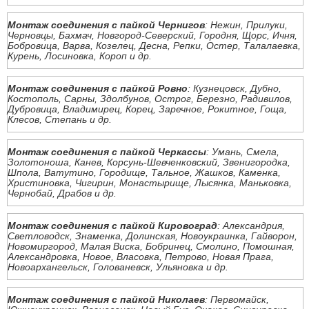
Монтаж соединения с пайкой Чернигов
: Нежин, Прилуки,
Черновцы, Бахмач, Новгород-Северский, Городня, Щорс, Ичня,
Бобровица, Варва, Козелец, Десна, Репки, Остер, Талалаевка,
Курень, Лосиновка, Короп и др.
Монтаж соединения с пайкой Ровно
: Кузнецовск, Дубно,
Костополь, Сарны, Здолбунов, Острог, Березно, Радивилов,
Дубровица, Владимирец, Корец, Заречное, Рокитное, Гоща,
Клесов, Степань и др.
Монтаж соединения с пайкой Черкассы
: Умань, Смела,
Золотоноша, Канев, Корсунь-Шевченковский, Звенигородка,
Шпола, Ватутино, Городище, Тальное, Жашков, Каменка,
Христиновка, Чигирин, Монастырище, Лысянка, Маньковка,
Чернобай, Драбов и др.
Монтаж соединения с пайкой Кировоград
: Александрия,
Светловодск, Знаменка, Долинская, Новоукраинка, Гайворон,
Новомиргород, Малая Виска, Бобринец, Смолино, Помошная,
Александровка, Новое, Власовка, Петрово, Новая Прага,
Новоархангельск, Голованевск, Ульяновка и др.
Монтаж соединения с пайкой Николаев
: Первомайск,