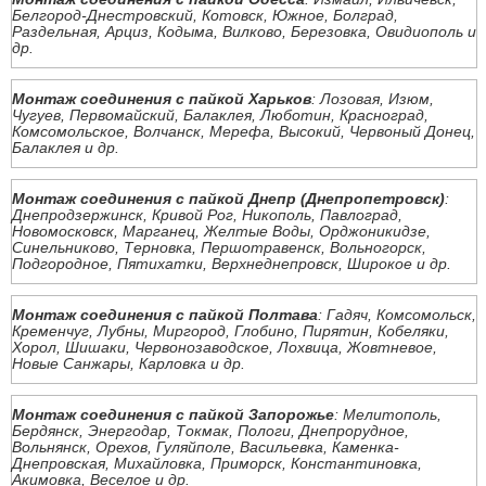
Белгород-Днестровский, Котовск, Южное, Болград,
Раздельная, Арциз, Кодыма, Вилково, Березовка, Овидиополь и
др.
Монтаж соединения с пайкой Харьков
: Лозовая, Изюм,
Чугуев, Первомайский, Балаклея, Люботин, Красноград,
Комсомольское, Волчанск, Мерефа, Высокий, Червоный Донец,
Балаклея и др.
Монтаж соединения с пайкой Днепр (Днепропетровск)
:
Днепродзержинск, Кривой Рог, Никополь, Павлоград,
Новомосковск, Марганец, Желтые Воды, Орджоникидзе,
Синельниково, Терновка, Першотравенск, Вольногорск,
Подгородное, Пятихатки, Верхнеднепровск, Широкое и др.
Монтаж соединения с пайкой Полтава
: Гадяч, Комсомольск,
Кременчуг, Лубны, Миргород, Глобино, Пирятин, Кобеляки,
Хорол, Шишаки, Червонозаводское, Лохвица, Жовтневое,
Новые Санжары, Карловка и др.
Монтаж соединения с пайкой Запорожье
: Мелитополь,
Бердянск, Энергодар, Токмак, Пологи, Днепрорудное,
Вольнянск, Орехов, Гуляйполе, Васильевка, Каменка-
Днепровская, Михайловка, Приморск, Константиновка,
Акимовка, Веселое и др.