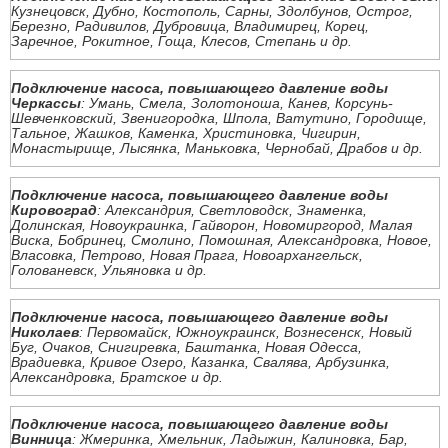
Кузнецовск, Дубно, Костополь, Сарны, Здолбунов, Острог,
Березно, Радивилов, Дубровица, Владимирец, Корец,
Заречное, Рокитное, Гоща, Клесов, Степань и др.
Подключение насоса, повышающего давление воды
Черкассы
: Умань, Смела, Золотоноша, Канев, Корсунь-
Шевченковский, Звенигородка, Шпола, Ватутино, Городище,
Тальное, Жашков, Каменка, Христиновка, Чигирин,
Монастырище, Лысянка, Маньковка, Чернобай, Драбов и др.
Подключение насоса, повышающего давление воды
Кировоград
: Александрия, Светловодск, Знаменка,
Долинская, Новоукраинка, Гайворон, Новомиргород, Малая
Виска, Бобринец, Смолино, Помошная, Александровка, Новое,
Власовка, Петрово, Новая Прага, Новоархангельск,
Голованевск, Ульяновка и др.
Подключение насоса, повышающего давление воды
Николаев
: Первомайск, Южноукраинск, Вознесенск, Новый
Буг, Очаков, Снигиревка, Баштанка, Новая Одесса,
Врадиевка, Кривое Озеро, Казанка, Свалява, Арбузинка,
Александровка, Братское и др.
Подключение насоса, повышающего давление воды
Винница
: Жмеринка, Хмельник, Ладыжин, Калиновка, Бар,