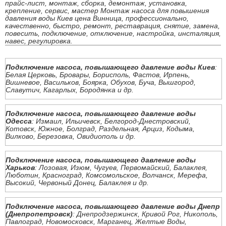
прайс-лист, монтаж, сборка, демонтаж, установка,
крепление, сервис, мастер Монтаж насоса для повышения
давления воды Киев цена Винница, профессионально,
качественно, быстро, ремонт, реставрация, снятие, замена,
повесить, подключение, отключение, настройка, инсталяция,
навес, регулировка.
Подключение насоса, повышающего давление воды Киев
:
Белая Церковь, Бровары, Борисполь, Фастов, Ирпень,
Вишневое, Васильков, Боярка, Обухов, Буча, Вышгород,
Славутич, Кагарлых, Бородянка и др.
Подключение насоса, повышающего давление воды
Одесса
: Измаил, Ильичевск, Белгород-Днестровский,
Котовск, Южное, Болград, Раздельная, Арциз, Кодыма,
Вилково, Березовка, Овидиополь и др.
Подключение насоса, повышающего давление воды
Харьков
: Лозовая, Изюм, Чугуев, Первомайский, Балаклея,
Люботин, Красноград, Комсомольское, Волчанск, Мерефа,
Высокий, Червоный Донец, Балаклея и др.
Подключение насоса, повышающего давление воды Днепр
(Днепропетровск)
: Днепродзержинск, Кривой Рог, Никополь,
Павлоград, Новомосковск, Марганец, Желтые Воды,