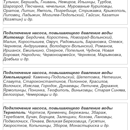
Тульчин, Бершадь, Гнивань, Немиров, Ильинцы, Турбов,
Шаргород, Песчанка, чечельник, Мурованые Куриловцы,
Оратов, Литин, Ямполь, Погребище, Стрижавка, Крыжополь,
Липовец, Ладыжин, Могилев-Подольский, Гайсин, Казатин
(Козятин) и др.
Подключение насоса, повышающего давление воды
Житомир
: Бердичев, Коростень, Новоград-Волынский,
Малин, Коростышев, Овруч, Радомышль, Барановка, Олевск,
Черняхов, Андрушевка, Володарск-Волынский, Романов,
Иршанск, Емильчино, Озерное, Попельня, Чуднов, Новая
Боровая, Народичи, Червоноармейск, Черняхов, Марьяновка,
Довбыш и др.
Подключение насоса, повышающего давление воды
Хмельницкий
: Каменец-Подольский, Шепетовка, Нетешин,
Славута, Староконстантинов, Полонное, Красилов,
Волочиск, Изяслав, Городок, Дунаевцы, Летичев, Деражня,
Ярмолинцы, Понинка, Теофиполь, Виньковцы, Старая Синява,
Белогорье, Чемеровцы и др.
Подключение насоса, повышающего давление воды
Тернополь
: Чортков, Кременец, Бережаны, Збараж,
Теребовля, Бучач, Борщев, Залещики, Козова, Лановцы,
Подволочиск, Почаев, Великая Березовица, Гусятин,
Хворостков, Копычинцы, Зборов, Монастыриска и др.