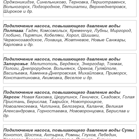
Орджоникидзе, Синельниково, Терновка, Першотравенск,
Вольногорск, Подгородное, Пятихатки, Верхнеднепровск,
Широкое и др.
Подключение насоса, повышающего давление воды
Полтава
: Гадяч, Комсомольск, Кременчуг, Лубны, Миргород,
Глобино, Пирятин, Кобеляки, Хорол, Шишаки,
Червонозаводское, Лохвица, Жовтневое, Новые Санжары,
Карловка и др.
Подключение насоса, повышающего давление воды
Запорожье
: Мелитополь, Бердянск, Энергодар, Токмак,
Пологи, Днепрорудное, Вольнянск, Орехов, Гуляйполе,
Васильевка, Каменка-Днепровская, Михайловка, Приморск,
Константиновка, Акимовка, Веселое и др.
Подключение насоса, повышающего давление воды
Херсон
: Новая Каховка, Цюрупинск, Геническ, Скадовск, Голая
Пристань, Берислав, Таврийск, Новотроицкое,
Новоалексеевка, Чиплинка, Белозерка, Каланчк, Великая
Александровка, Горностаевка, Нововоронцовка, Берислав и
др.
Подключение насоса, повышающего давление воды Сумы
:
Конотоп, Шостка, Ахтырка, Ромны, Глухов, Лебедин,