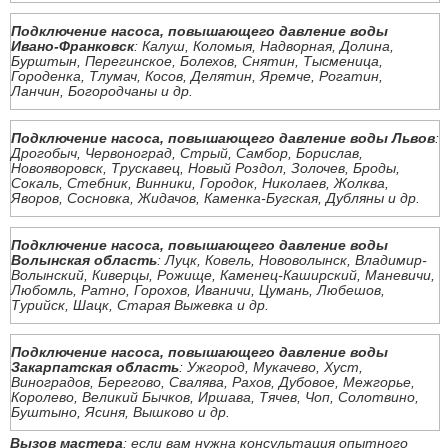
Подключение насоса, повышающего давление воды
Ивано-Франковск
: Калуш, Коломыя, Надворная, Долина,
Бурштын, Перегинское, Болехов, Снятин, Тысменица,
Городенка, Тлумач, Косов, Делятин, Яремче, Рогатин,
Ланчин, Богородчаны и др.
Подключение насоса, повышающего давление воды Львов
:
Дрогобыч, Червоноград, Стрый, Самбор, Борислав,
Новояворовск, Трускавец, Новый Роздол, Золочев, Броды,
Сокаль, Стебник, Винники, Городок, Николаев, Жолква,
Яворов, Сосновка, Жидачов, Каменка-Бугская, Дубляны и др.
Подключение насоса, повышающего давление воды
Волынская область
: Луцк, Ковель, Нововолынск, Владимир-
Волынский, Киверцы, Рожище, Каменец-Каширский, Маневичи,
Любомль, Ратно, Горохов, Иваничи, Цумань, Любешов,
Турийск, Шацк, Старая Выжевка и др.
Подключение насоса, повышающего давление воды
Закарпатская область
: Ужгород, Мукачево, Хуст,
Виноградов, Берегово, Свалява, Рахов, Дубовое, Межгорье,
Королево, Великий Бычков, Иршава, Тячев, Чоп, Солотвино,
Буштыно, Ясиня, Вышково и др.
Вызов мастера
: если вам нужна консультация опытного