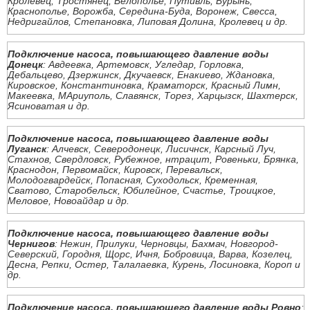
Кролевец, Тростянец, Белополье, Путивль, Бурынь,
Краснополье, Ворожба, Середина-Буда, Воронеж, Свесса,
Недригайлов, Степановка, Липовая Долина, Кролевец и др.
Подключение насоса, повышающего давление воды
Донецк
: Авдеевка, Артемовск, Угледар, Горловка,
Дебальцево, Дзержинск, Дкучаевск, Енакиево, Ждановка,
Кировское, Константиновка, Краматорск, Красный Лимн,
Макеевка, МАриуполь, Славянск, Торез, Харцызск, Шахтерск,
Ясиноватая и др.
Подключение насоса, повышающего давление воды
Луганск
: Алчевск, Северодонецк, Лисичнск, Карсный Луч,
Стахнов, Свердловск, Рубежное, нтрацит, Ровеньки, Брянка,
Краснодон, Первомайск, Кировск, Перевальск,
Молодогвардейск, Попасная, Суходольск, Кременная,
Сватово, Старобельск, Юбилейное, Счастье, Троицкое,
Меловое, Новоайдар и др.
Подключение насоса, повышающего давление воды
Чернигов
: Нежин, Прилуки, Черновцы, Бахмач, Новгород-
Северский, Городня, Щорс, Ичня, Бобровица, Варва, Козелец,
Десна, Репки, Остер, Талалаевка, Курень, Лосиновка, Короп и
др.
Подключение насоса, повышающего давление воды Ровно
: