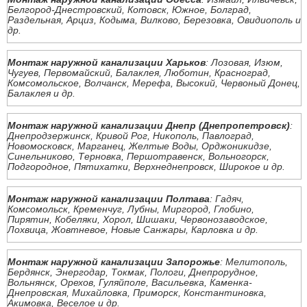
Белгород-Днестровский, Котовск, Южное, Болград,
Раздельная, Арциз, Кодыма, Вилково, Березовка, Овидиополь и
др.
Монтаж наружной канализации Харьков
: Лозовая, Изюм,
Чугуев, Первомайский, Балаклея, Люботин, Красноград,
Комсомольское, Волчанск, Мерефа, Высокий, Червоный Донец,
Балаклея и др.
Монтаж наружной канализации Днепр (Днепропетровск)
:
Днепродзержинск, Кривой Рог, Никополь, Павлоград,
Новомосковск, Марганец, Желтые Воды, Орджоникидзе,
Синельниково, Терновка, Першотравенск, Вольногорск,
Подгородное, Пятихатки, Верхнеднепровск, Широкое и др.
Монтаж наружной канализации Полтава
: Гадяч,
Комсомольск, Кременчуг, Лубны, Миргород, Глобино,
Пирятин, Кобеляки, Хорол, Шишаки, Червонозаводское,
Лохвица, Жовтневое, Новые Санжары, Карловка и др.
Монтаж наружной канализации Запорожье
: Мелитополь,
Бердянск, Энергодар, Токмак, Пологи, Днепрорудное,
Вольнянск, Орехов, Гуляйполе, Васильевка, Каменка-
Днепровская, Михайловка, Приморск, Константиновка,
Акимовка, Веселое и др.