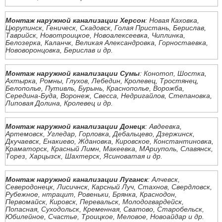
Монтаж наружной канализации Херсон
: Новая Каховка,
Цюрупинск, Геническ, Скадовск, Голая Пристань, Берислав,
Таврийск, Новотроицкое, Новоалексеевка, Чиплинка,
Белозерка, Каланчк, Великая Александровка, Горностаевка,
Нововоронцовка, Берислав и др.
Монтаж наружной канализации Сумы
: Конотоп, Шостка,
Ахтырка, Ромны, Глухов, Лебедин, Кролевец, Тростянец,
Белополье, Путивль, Бурынь, Краснополье, Ворожба,
Середина-Буда, Воронеж, Свесса, Недригайлов, Степановка,
Липовая Долина, Кролевец и др.
Монтаж наружной канализации Донецк
: Авдеевка,
Артемовск, Угледар, Горловка, Дебальцево, Дзержинск,
Дкучаевск, Енакиево, Ждановка, Кировское, Константиновка,
Краматорск, Красный Лимн, Макеевка, МАриуполь, Славянск,
Торез, Харцызск, Шахтерск, Ясиноватая и др.
Монтаж наружной канализации Луганск
: Алчевск,
Северодонецк, Лисичнск, Карсный Луч, Стахнов, Свердловск,
Рубежное, нтрацит, Ровеньки, Брянка, Краснодон,
Первомайск, Кировск, Перевальск, Молодогвардейск,
Попасная, Суходольск, Кременная, Сватово, Старобельск,
Юбилейное, Счастье, Троицкое, Меловое, Новоайдар и др.