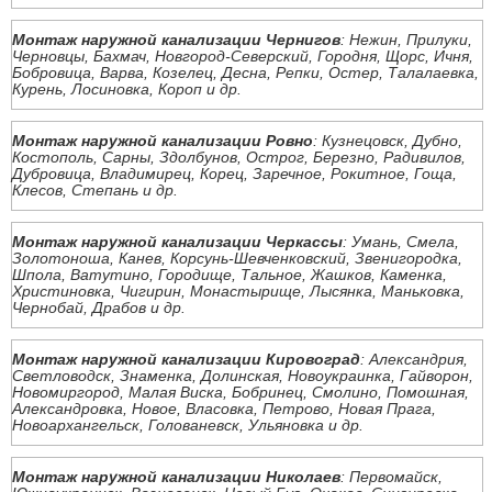
Монтаж наружной канализации Чернигов
: Нежин, Прилуки,
Черновцы, Бахмач, Новгород-Северский, Городня, Щорс, Ичня,
Бобровица, Варва, Козелец, Десна, Репки, Остер, Талалаевка,
Курень, Лосиновка, Короп и др.
Монтаж наружной канализации Ровно
: Кузнецовск, Дубно,
Костополь, Сарны, Здолбунов, Острог, Березно, Радивилов,
Дубровица, Владимирец, Корец, Заречное, Рокитное, Гоща,
Клесов, Степань и др.
Монтаж наружной канализации Черкассы
: Умань, Смела,
Золотоноша, Канев, Корсунь-Шевченковский, Звенигородка,
Шпола, Ватутино, Городище, Тальное, Жашков, Каменка,
Христиновка, Чигирин, Монастырище, Лысянка, Маньковка,
Чернобай, Драбов и др.
Монтаж наружной канализации Кировоград
: Александрия,
Светловодск, Знаменка, Долинская, Новоукраинка, Гайворон,
Новомиргород, Малая Виска, Бобринец, Смолино, Помошная,
Александровка, Новое, Власовка, Петрово, Новая Прага,
Новоархангельск, Голованевск, Ульяновка и др.
Монтаж наружной канализации Николаев
: Первомайск,