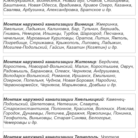
Южноукраинск, Вознесенск, Новый Буг, Очаков, Снигиревка,
Баштанка, Новая Одесса, Врадиевка, Кривое Озеро, Казанка,
Свалява, Арбузинка, Александровка, Братское и др.
Монтаж наружной канализации Винница
: Жмеринка,
Хмельник, Ладыжин, Калиновка, Бар, Тульчин, Бершадь,
Гнивань, Немиров, Ильинцы, Турбов, Шаргород, Песчанка,
чечельник, Мурованые Куриловцы, Оратов, Литин, Ямполь,
Погребище, Стрижавка, Крыжополь, Липовец, Ладыжин,
Могилев-Подольский, Гайсин, Казатин (Козятин) и др.
Монтаж наружной канализации Житомир
: Бердичев,
Коростень, Новоград-Волынский, Малин, Коростышев, Овруч,
Радомышль, Барановка, Олевск, Черняхов, Андрушевка,
Володарск-Волынский, Романов, Иршанск, Емильчино,
Озерное, Попельня, Чуднов, Новая Боровая, Народичи,
Червоноармейск, Черняхов, Марьяновка, Довбыш и др.
Монтаж наружной канализации Хмельницкий
: Каменец-
Подольский, Шепетовка, Нетешин, Славута,
Староконстантинов, Полонное, Красилов, Волочиск, Изяслав,
Городок, Дунаевцы, Летичев, Деражня, Ярмолинцы, Понинка,
Теофиполь, Виньковцы, Старая Синява, Белогорье,
Чемеровцы и др.
Монтаж наружной канализации Тернополь
: Чортков,