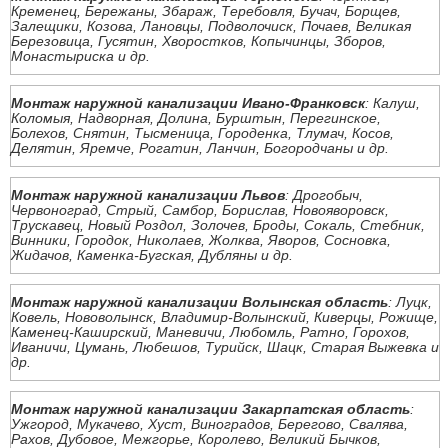
Кременец, Бережаны, Збараж, Теребовля, Бучач, Борщев,
Залещики, Козова, Лановцы, Подволочиск, Почаев, Великая
Березовица, Гусятин, Хворостков, Копычинцы, Зборов,
Монастыриска и др.
Монтаж наружной канализации Ивано-Франковск
: Калуш,
Коломыя, Надворная, Долина, Бурштын, Перегинское,
Болехов, Снятин, Тысменица, Городенка, Тлумач, Косов,
Делятин, Яремче, Рогатин, Ланчин, Богородчаны и др.
Монтаж наружной канализации Львов
: Дрогобыч,
Червоноград, Стрый, Самбор, Борислав, Новояворовск,
Трускавец, Новый Роздол, Золочев, Броды, Сокаль, Стебник,
Винники, Городок, Николаев, Жолква, Яворов, Сосновка,
Жидачов, Каменка-Бугская, Дубляны и др.
Монтаж наружной канализации Волынская область
: Луцк,
Ковель, Нововолынск, Владимир-Волынский, Киверцы, Рожище,
Каменец-Каширский, Маневичи, Любомль, Ратно, Горохов,
Иваничи, Цумань, Любешов, Турийск, Шацк, Старая Выжевка и
др.
Монтаж наружной канализации Закарпатская область
:
Ужгород, Мукачево, Хуст, Виноградов, Берегово, Свалява,
Рахов, Дубовое, Межгорье, Королево, Великий Бычков,