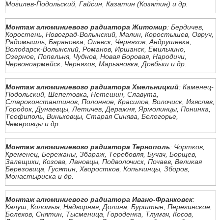
Могилев-Подольский, Гайсин, Казатин (Козятин) и др.
Монтаж алюминиевого радиатора Житомир
: Бердичев,
Коростень, Новоград-Волынский, Малин, Коростышев, Овруч,
Радомышль, Барановка, Олевск, Черняхов, Андрушевка,
Володарск-Волынский, Романов, Иршанск, Емильчино,
Озерное, Попельня, Чуднов, Новая Боровая, Народичи,
Червоноармейск, Черняхов, Марьяновка, Довбыш и др.
Монтаж алюминиевого радиатора Хмельницкий
: Каменец-
Подольский, Шепетовка, Нетешин, Славута,
Староконстантинов, Полонное, Красилов, Волочиск, Изяслав,
Городок, Дунаевцы, Летичев, Деражня, Ярмолинцы, Понинка,
Теофиполь, Виньковцы, Старая Синява, Белогорье,
Чемеровцы и др.
Монтаж алюминиевого радиатора Тернополь
: Чортков,
Кременец, Бережаны, Збараж, Теребовля, Бучач, Борщев,
Залещики, Козова, Лановцы, Подволочиск, Почаев, Великая
Березовица, Гусятин, Хворостков, Копычинцы, Зборов,
Монастыриска и др.
Монтаж алюминиевого радиатора Ивано-Франковск
:
Калуш, Коломыя, Надворная, Долина, Бурштын, Перегинское,
Болехов, Снятин, Тысменица, Городенка, Тлумач, Косов,