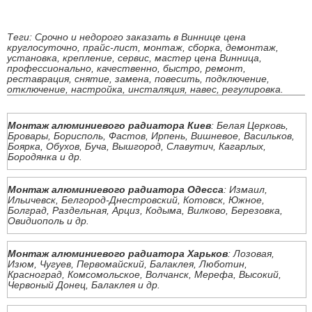
Теги: Срочно и недорого заказать в Виннице цена
круглосуточно, прайс-лист, монтаж, сборка, демонтаж,
установка, крепление, сервис, мастер цена Винница,
профессионально, качественно, быстро, ремонт,
реставрация, снятие, замена, повесить, подключение,
отключение, настройка, инсталяция, навес, регулировка.
Монтаж алюминиевого радиатора Киев
: Белая Церковь,
Бровары, Борисполь, Фастов, Ирпень, Вишневое, Васильков,
Боярка, Обухов, Буча, Вышгород, Славутич, Кагарлых,
Бородянка и др.
Монтаж алюминиевого радиатора Одесса
: Измаил,
Ильичевск, Белгород-Днестровский, Котовск, Южное,
Болград, Раздельная, Арциз, Кодыма, Вилково, Березовка,
Овидиополь и др.
Монтаж алюминиевого радиатора Харьков
: Лозовая,
Изюм, Чугуев, Первомайский, Балаклея, Люботин,
Красноград, Комсомольское, Волчанск, Мерефа, Высокий,
Червоный Донец, Балаклея и др.