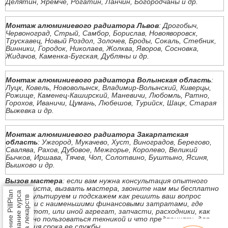
Делятин, Яремче, Рогатин, Ланчин, Богородчаны и др.
Монтаж алюминиевого радиатора Львов
: Дрогобыч,
Червоноград, Стрый, Самбор, Борислав, Новояворовск,
Трускавец, Новый Роздол, Золочев, Броды, Сокаль, Стебник,
Винники, Городок, Николаев, Жолква, Яворов, Сосновка,
Жидачов, Каменка-Бугская, Дубляны и др.
Монтаж алюминиевого радиатора Волынская область
:
Луцк, Ковель, Нововолынск, Владимир-Волынский, Киверцы,
Рожище, Каменец-Каширский, Маневичи, Любомль, Ратно,
Горохов, Иваничи, Цумань, Любешов, Турийск, Шацк, Старая
Выжевка и др.
Монтаж алюминиевого радиатора Закарпатская
область
: Ужгород, Мукачево, Хуст, Виноградов, Берегово,
Свалява, Рахов, Дубовое, Межгорье, Королево, Великий
Бычков, Иршава, Тячев, Чоп, Солотвино, Буштыно, Ясиня,
Вышково и др.
Вызов мастера
: если вам нужна консультация опытного
специалиста, вызвать мастера, звоните нам мы бесплатно
Приложение PillPlan
напоминание курса
проконсультируем и подскажем как решить ваш вопрос
приема лекарств
быстро и с наименьшими финансовыми затратами, где
купить тот, или иной агрегат, запчасти, расходники, как
безопасно пользоваться техникой и что предпринять для
продления срока ее службы.