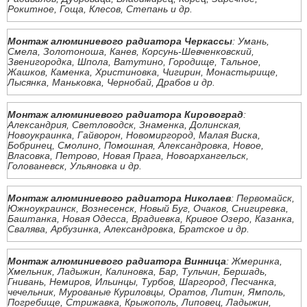
Рокитное, Гоща, Клесов, Степань и др.
Монтаж алюминиевого радиатора Черкассы
: Умань,
Смела, Золотоноша, Канев, Корсунь-Шевченковский,
Звенигородка, Шпола, Ватутино, Городище, Тальное,
Жашков, Каменка, Христиновка, Чигирин, Монастырище,
Лысянка, Маньковка, Чернобай, Драбов и др.
Монтаж алюминиевого радиатора Кировоград
:
Александрия, Светловодск, Знаменка, Долинская,
Новоукраинка, Гайворон, Новомиргород, Малая Виска,
Бобринец, Смолино, Помошная, Александровка, Новое,
Власовка, Петрово, Новая Прага, Новоархангельск,
Голованевск, Ульяновка и др.
Монтаж алюминиевого радиатора Николаев
: Первомайск,
Южноукраинск, Вознесенск, Новый Буг, Очаков, Снигиревка,
Баштанка, Новая Одесса, Врадиевка, Кривое Озеро, Казанка,
Свалява, Арбузинка, Александровка, Братское и др.
Монтаж алюминиевого радиатора Винница
: Жмеринка,
Хмельник, Ладыжин, Калиновка, Бар, Тульчин, Бершадь,
Гнивань, Немиров, Ильинцы, Турбов, Шаргород, Песчанка,
чечельник, Мурованые Куриловцы, Оратов, Литин, Ямполь,
Погребище, Стрижавка, Крыжополь, Липовец, Ладыжин,