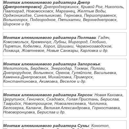
Монтаж алюминиевого радиатора Днепр
(Днепропетровск)
: Днепродзержинск, Кривой Рог, Никополь,
Павлоград, Новомосковск, Марганец, Желтые Воды,
Орджоникидзе, Синельниково, Терновка, Першотравенск,
Вольногорск, Подгородное, Пятихатки, Верхнеднепровск,
Широкое и др.
Монтаж алюминиевого радиатора Полтава
: Гадяч,
Комсомольск, Кременчуг, Лубны, Миргород, Глобино,
Пирятин, Кобеляки, Хорол, Шишаки, Червонозаводское,
Лохвица, Жовтневое, Новые Санжары, Карловка и др.
Монтаж алюминиевого радиатора Запорожье
:
Мелитополь, Бердянск, Энергодар, Токмак, Пологи,
Днепрорудное, Вольнянск, Орехов, Гуляйполе, Васильевка,
Каменка-Днепровская, Михайловка, Приморск,
Константиновка, Акимовка, Веселое и др.
Монтаж алюминиевого радиатора Херсон
: Новая Каховка,
Цюрупинск, Геническ, Скадовск, Голая Пристань, Берислав,
Таврийск, Новотроицкое, Новоалексеевка, Чиплинка,
Белозерка, Каланчк, Великая Александровка, Горностаевка,
Нововоронцовка, Берислав и др.
Монтаж алюминиевого радиатора Сумы
: Конотоп,