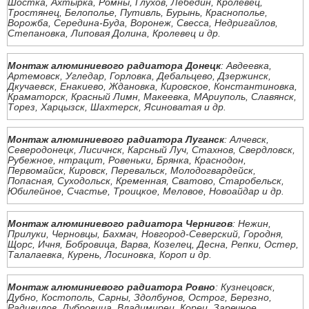
Шостка, Ахтырка, Ромны, Глухов, Лебедин, Кролевец,
Тростянец, Белополье, Путивль, Бурынь, Краснополье,
Ворожба, Середина-Буда, Воронеж, Свесса, Недригайлов,
Степановка, Липовая Долина, Кролевец и др.
Монтаж алюминиевого радиатора Донецк
: Авдеевка,
Артемовск, Угледар, Горловка, Дебальцево, Дзержинск,
Дкучаевск, Енакиево, Ждановка, Кировское, Константиновка,
Краматорск, Красный Лимн, Макеевка, МАриуполь, Славянск,
Торез, Харцызск, Шахтерск, Ясиноватая и др.
Монтаж алюминиевого радиатора Луганск
: Алчевск,
Северодонецк, Лисичнск, Карсный Луч, Стахнов, Свердловск,
Рубежное, нтрацит, Ровеньки, Брянка, Краснодон,
Первомайск, Кировск, Перевальск, Молодогвардейск,
Попасная, Суходольск, Кременная, Сватово, Старобельск,
Юбилейное, Счастье, Троицкое, Меловое, Новоайдар и др.
Монтаж алюминиевого радиатора Чернигов
: Нежин,
Прилуки, Черновцы, Бахмач, Новгород-Северский, Городня,
Щорс, Ичня, Бобровица, Варва, Козелец, Десна, Репки, Остер,
Талалаевка, Курень, Лосиновка, Короп и др.
Монтаж алюминиевого радиатора Ровно
: Кузнецовск,
Дубно, Костополь, Сарны, Здолбунов, Острог, Березно,
Радивилов, Дубровица, Владимирец, Корец, Заречное,