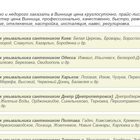
но и недорого заказать в Виннице цена круглосуточно, прайс-ли
стер цена Винница, профессионально, качественно, быстро, рем
е, отключение, настройка, инсталяция, навес, регулировка.
 умывальника сантехником Киев
: Белая Церковь, Бровары, Бориспо
город, Славутич, Кагарлых, Бородянка и др.
 умывальника сантехником Одесса
: Измаил, Ильичевск, Белгород-Д
илково, Березовка, Овидиополь и др.
 умывальника сантехником Харьков
: Лозовая, Изюм, Чугуев, Перв
 Мерефа, Высокий, Червоный Донец, Балаклея и др.
 умывальника сантехником Днепр (Днепропетровск)
: Днепродзерж
 Желтые Воды, Орджоникидзе, Синельниково, Терновка, Першотравенск
 др.
 умывальника сантехником Полтава
: Гадяч, Комсомольск, Кременч
ервонозаводское, Лохвица, Жовтневое, Новые Санжары, Карловка и др
 умывальника сантехником Запорожье
: Мелитополь, Бердянск, Эне