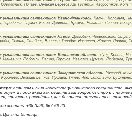
Подволочиск, Почаев, Великая Березовица, Гусятин, Хворостков, Копыч
 умывальника сантехником Ивано-Франковск
: Калуш, Коломыя, На
, Городенка, Тлумач, Косов, Делятин, Яремче, Рогатин, Ланчин, Богоро
 умывальника сантехником Львов
: Дрогобыч, Червоноград, Стрый,
Броды, Сокаль, Стебник, Винники, Городок, Николаев, Жолква, Яворов, С
 умывальника сантехником Волынская область
: Луцк, Ковель, Н
, Маневичи, Любомль, Ратно, Горохов, Иваничи, Цумань, Любешов, Тур
 умывальника сантехником Закарпатская область
: Ужгород, Мук
 Королево, Великий Бычков, Иршава, Тячев, Чоп, Солотвино, Буштыно,
стера
: если вам нужна консультация опытного специалиста, в
ьтируем и подскажем как решить ваш вопрос быстро и с наиме
ат, запчасти, расходники, как безопасно пользоваться техникой
уда звонить: +38 (098) 667-66-23
 Цены на Винница