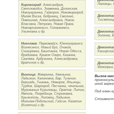
Лановцы, 
Кировоград
: Александрия,
Светловодск, Знаменка, Долинская,
Новоукраинка, Гайворон, Новомиргород,
Демонтаж
Малая Виска, Бобринец, Смолино,
Тысменица
Помошная, Александровка, Новое,
Власовка, Петрово, Новая Прага,
Новоархангельск, Голованевск,
Ульяновка и др.
Демонтаж
Золочев, 
Николаев
: Первомайск, Южноукраинск,
Вознесенск, Новый Буг, Очаков,
Демонтаж
Снигиревка, Баштанка, Новая Одесса,
Каширский
Врадиевка, Кривое Озеро, Казанка,
Свалява, Арбузинка, Александровка,
Братское и др.
Демонтаж
Межгорье,
Винница
: Жмеринка, Хмельник,
Вызов ма
Ладыжин, Калиновка, Бар, Тульчин,
проконсул
Бершадь, Гнивань, Немиров, Ильинцы,
иной агрег
Турбов, Шаргород, Песчанка, чечельник,
Мурованые Куриловцы, Оратов, Литин,
Под ключ к
Ямполь, Погребище, Стрижавка,
Крыжополь, Липовец, Ладыжин,
Стоимость
Могилев-Подольский, Гайсин, Казатин
(Козятин) и др.