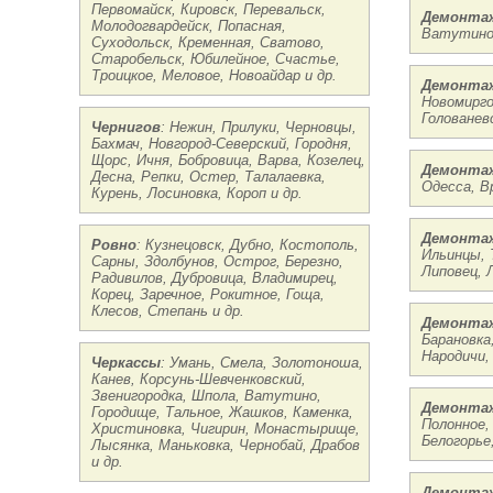
Первомайск, Кировск, Перевальск,
Демонтаж
Молодогвардейск, Попасная,
Ватутино,
Суходольск, Кременная, Сватово,
Старобельск, Юбилейное, Счастье,
Троицкое, Меловое, Новоайдар и др.
Демонтаж
Новомирго
Голованевс
Чернигов
: Нежин, Прилуки, Черновцы,
Бахмач, Новгород-Северский, Городня,
Щорс, Ичня, Бобровица, Варва, Козелец,
Демонтаж
Десна, Репки, Остер, Талалаевка,
Одесса, В
Курень, Лосиновка, Короп и др.
Демонтаж
Ровно
: Кузнецовск, Дубно, Костополь,
Ильинцы, 
Сарны, Здолбунов, Острог, Березно,
Липовец, 
Радивилов, Дубровица, Владимирец,
Корец, Заречное, Рокитное, Гоща,
Клесов, Степань и др.
Демонта
Барановка
Народичи,
Черкассы
: Умань, Смела, Золотоноша,
Канев, Корсунь-Шевченковский,
Звенигородка, Шпола, Ватутино,
Демонтаж
Городище, Тальное, Жашков, Каменка,
Полонное,
Христиновка, Чигирин, Монастырище,
Белогорье
Лысянка, Маньковка, Чернобай, Драбов
и др.
Демонтаж