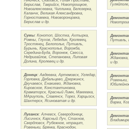
Геническ, Скадовск, Голая Пристань,
Гуляйполе
Берислав, Таврийск, Новотроицкое,
Новоалексеевка, Чиплинка, Белозерка,
Каланчк, Великая Александровка,
Горностаевка, Нововоронцовка,
Демонтаж
Берислав и др.
Новотроиц
Сумы
: Конотоп, Шостка, Ахтырка,
Демонтаж
Ромны, Глухов, Лебедин, Кролевец,
Путивль, 
Тростянец, Белополье, Путивль,
Бурынь, Краснополье, Ворожба,
Середина-Буда, Воронеж, Свесса,
Демонтаж
Недригайлов, Степановка, Липовая
Ждановка,
Долина, Кролевец и др.
и др.
Донецк
: Авдеевка, Артемовск, Угледар,
Демонтаж
Горловка, Дебальцево, Дзержинск,
Ровеньки,
Дкучаевск, Енакиево, Ждановка,
Юбилейное
Кировское, Константиновка,
Краматорск, Красный Лимн, Макеевка,
МАриуполь, Славянск, Торез, Харцызск,
Демонтаж
Шахтерск, Ясиноватая и др.
Варва, Коз
Луганск
: Алчевск, Северодонецк,
Демонтаж
Лисичнск, Карсный Луч, Стахнов,
Владимире
Свердловск, Рубежное, нтрацит,
Ровеньки, Брянка, Краснодон,