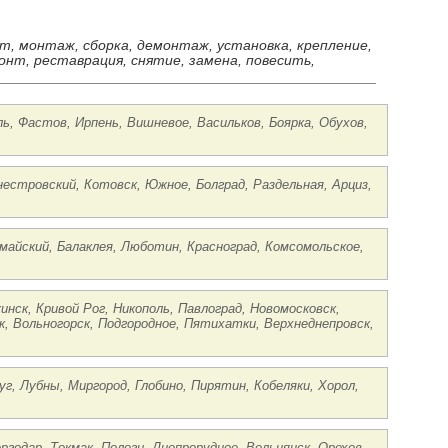
ст, монтаж, сборка, демонтаж, установка, крепление,
онт, реставрация, снятие, замена, повесить,
ль, Фастов, Ирпень, Вишневое, Васильков, Боярка, Обухов,
нестровский, Котовск, Южное, Болград, Раздельная, Арциз,
омайский, Балаклея, Люботин, Красноград, Комсомольское,
инск, Кривой Рог, Никополь, Павлоград, Новомосковск,
, Вольногорск, Подгородное, Пятихатки, Верхнеднепровск,
уг, Лубны, Миргород, Глобино, Пирятин, Кобеляки, Хорол,
.
ргодар, Токмак, Пологи, Днепрорудное, Вольнянск, Орехов,