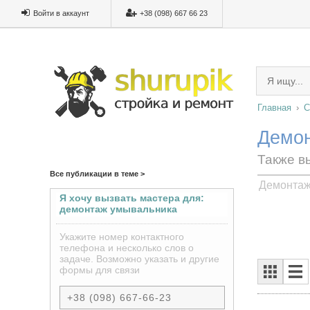
Войти в аккаунт
+38 (098) 667 66 23
Главная
С
Демон
Также в
Все публикации в теме >
Демонтаж
Я хочу вызвать мастера для:
демонтаж умывальника
сантехником под ключ
Укажите номер контактного
телефона и несколько слов о
задаче. Возможно указать и другие
формы для связи