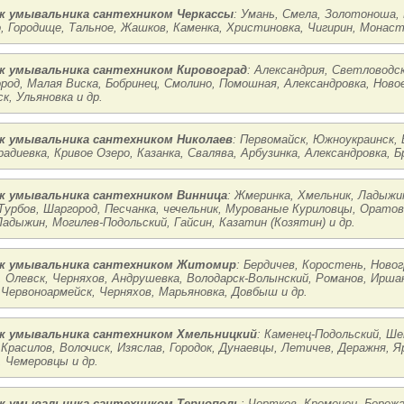
 умывальника сантехником Черкассы
: Умань, Смела, Золотоноша, 
 Городище, Тальное, Жашков, Каменка, Христиновка, Чигирин, Монасты
 умывальника сантехником Кировоград
: Александрия, Светловодск
род, Малая Виска, Бобринец, Смолино, Помошная, Александровка, Новое
к, Ульяновка и др.
 умывальника сантехником Николаев
: Первомайск, Южноукраинск, 
радиевка, Кривое Озеро, Казанка, Свалява, Арбузинка, Александровка, Б
 умывальника сантехником Винница
: Жмеринка, Хмельник, Ладыжин
Турбов, Шаргород, Песчанка, чечельник, Мурованые Куриловцы, Орато
Ладыжин, Могилев-Подольский, Гайсин, Казатин (Козятин) и др.
ж умывальника сантехником Житомир
: Бердичев, Коростень, Нов
, Олевск, Черняхов, Андрушевка, Володарск-Волынский, Романов, Иршан
 Червоноармейск, Черняхов, Марьяновка, Довбыш и др.
 умывальника сантехником Хмельницкий
: Каменец-Подольский, Ш
 Красилов, Волочиск, Изяслав, Городок, Дунаевцы, Летичев, Деражня, 
, Чемеровцы и др.
 умывальника сантехником Тернополь
: Чортков, Кременец, Бережа