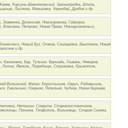
Канев, Корсунь-Шевченковский, Звенигородка, Шпола,
рище, Лысянка, Маньковка, Чернобай, Драбов и др.
, Знаменка, Долинская, Новоукраинка, Гайворон,
, Власовка, Петрово, Новая Прага, Новоархангельск,
Вознесенск, Новый Буг, Очаков, Снигиревка, Баштанка, Новая
ратское и др.
, Калиновка, Бар, Тульчин, Бершадь, Гнивань, Немиров,
в, Литин, Ямполь, Погребище, Стрижавка, Крыжополь,
оград-Волынский, Малин, Коростышев, Овруч, Радомышль,
ск, Емильчино, Озерное, Попельня, Чуднов, Новая Боровая,
епетовка, Нетешин, Славута, Староконстантинов,
Ярмолинцы, Понинка, Теофиполь, Виньковцы, Старая Синява,
ны, Збараж, Теребовля, Бучач, Борщев, Залещики, Козова,