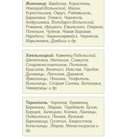
Житомир
: Бердичев, Коростень,
Новоград-Волынский, Малин,
Коростышев, Овруч, Радомышль,
Барановка, Олевск, Черняхов,
Андрушевка, Володарск-Волынский,
Романов, Иршанск, Емильчино, Озерное,
Попельня, Чуднов, Новая Боровая,
Народичи, Червоноармейск, Черняхов,
Марьяновка, Довбыш и др.
Хмельницкий
: Каменец-Подольский,
Шепетовка, Нетешин, Славута,
Староконстантинов, Полонное,
Красилов, Волочиск, Изяслав, Городок,
Дунаевцы, Летичев, Деражня,
Ярмолинцы, Понинка, Теофиполь,
Виньковцы, Старая Синява, Белогорье,
Чемеровцы и др.
Тернополь
: Чортков, Кременец,
Бережаны, Збараж, Теребовля, Бучач,
Борщев, Залещики, Козова, Лановцы,
Подволочиск, Почаев, Великая
Березовица, Гусятин, Хворостков,
Копычинцы, Зборов, Монастыриска и
др.