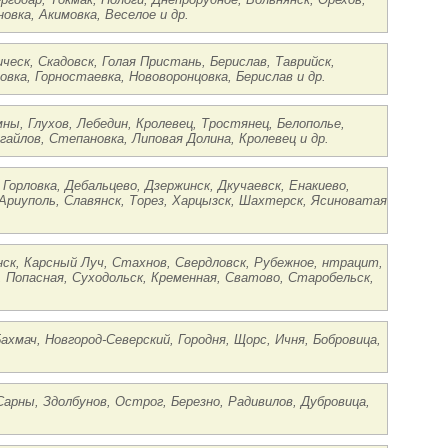
овка, Акимовка, Веселое и др.
ическ, Скадовск, Голая Пристань, Берислав, Таврийск,
овка, Горностаевка, Нововоронцовка, Берислав и др.
ны, Глухов, Лебедин, Кролевец, Тростянец, Белополье,
гайлов, Степановка, Липовая Долина, Кролевец и др.
 Горловка, Дебальцево, Дзержинск, Дкучаевск, Енакиево,
Ариуполь, Славянск, Торез, Харцызск, Шахтерск, Ясиноватая
чнск, Карсный Луч, Стахнов, Свердловск, Рубежное, нтрацит,
к, Попасная, Суходольск, Кременная, Сватово, Старобельск,
Бахмач, Новгород-Северский, Городня, Щорс, Ичня, Бобровица,
 Сарны, Здолбунов, Острог, Березно, Радивилов, Дубровица,