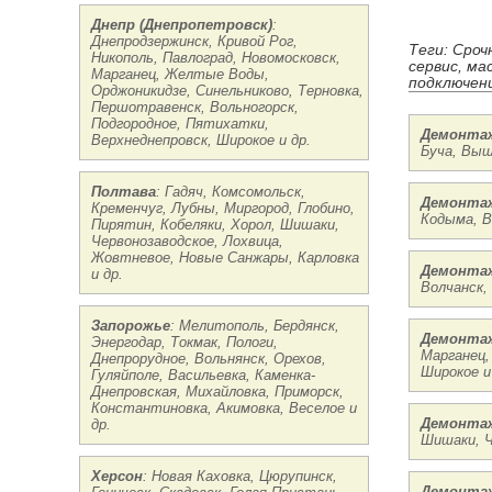
Днепр (Днепропетровск)
:
Днепродзержинск, Кривой Рог,
Теги: Сроч
Никополь, Павлоград, Новомосковск,
сервис, ма
Марганец, Желтые Воды,
подключени
Орджоникидзе, Синельниково, Терновка,
Першотравенск, Вольногорск,
Подгородное, Пятихатки,
Демонтаж
Верхнеднепровск, Широкое и др.
Буча, Выш
Полтава
: Гадяч, Комсомольск,
Демонтаж
Кременчуг, Лубны, Миргород, Глобино,
Кодыма, В
Пирятин, Кобеляки, Хорол, Шишаки,
Червонозаводское, Лохвица,
Жовтневое, Новые Санжары, Карловка
Демонтаж
и др.
Волчанск,
Запорожье
: Мелитополь, Бердянск,
Демонтаж
Энергодар, Токмак, Пологи,
Марганец,
Днепрорудное, Вольнянск, Орехов,
Широкое и
Гуляйполе, Васильевка, Каменка-
Днепровская, Михайловка, Приморск,
Константиновка, Акимовка, Веселое и
Демонтаж
др.
Шишаки, Ч
Херсон
: Новая Каховка, Цюрупинск,
Демонтаж