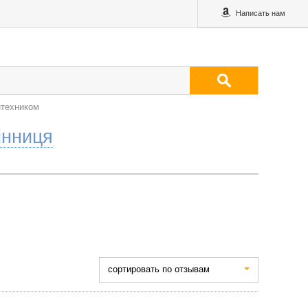
Написать нам
нтехником
інниця
cортировать по отзывам