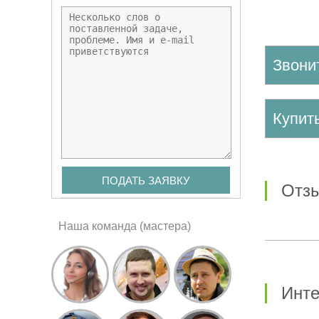
Звони
Купи
от
Наша команда (мастера)
Инт