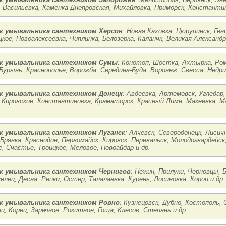
, Васильевка, Каменка-Днепровская, Михайловка, Приморск, Константин
 умывальника сантехником Херсон
: Новая Каховка, Цюрупинск, Ген
кое, Новоалексеевка, Чиплинка, Белозерка, Каланчк, Великая Александр
 умывальника сантехником Сумы
: Конотоп, Шостка, Ахтырка, Ром
Бурынь, Краснополье, Ворожба, Середина-Буда, Воронеж, Свесса, Недри
 умывальника сантехником Донецк
: Авдеевка, Артемовск, Угледар,
 Кировское, Константиновка, Краматорск, Красный Лимн, Макеевка, М
 умывальника сантехником Луганск
: Алчевск, Северодонецк, Лиси
 Брянка, Краснодон, Первомайск, Кировск, Перевальск, Молодогвардейс
, Счастье, Троицкое, Меловое, Новоайдар и др.
 умывальника сантехником Чернигов
: Нежин, Прилуки, Черновцы, 
елец, Десна, Репки, Остер, Талалаевка, Курень, Лосиновка, Короп и др.
 умывальника сантехником Ровно
: Кузнецовск, Дубно, Костополь,
ц, Корец, Заречное, Рокитное, Гоща, Клесов, Степань и др.