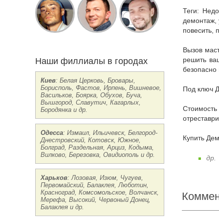
Теги: Недорого заказать в Виннице Демонтаж умывальника сантехником цена срочно круглосуточно, прайс-лист, монтаж, сборка,
демонтаж, 
повесить, 
Вызов мастера: если вам нужна консультация опытного специалиста, звоните нам мы бесплатно проконсультируем и подскажем как
Наши филлиалы в городах
решить ваш
безопасно 
Киев
: Белая Церковь, Бровары,
Борисполь, Фастов, Ирпень, Вишневое,
Под ключ 
Васильков, Боярка, Обухов, Буча,
Вышгород, Славутич, Кагарлых,
Стоимость Цены на Демонтаж умывальника сантехником Винница: реставрация, ремонт, перетяжка, стяжка, отремонтировать,
Бородянка и др.
отреставри
Одесса
: Измаил, Ильичевск, Белгород-
Купить Де
Днестровский, Котовск, Южное,
Болград, Раздельная, Арциз, Кодыма,
Вилково, Березовка, Овидиополь и др.
др.
Харьков
: Лозовая, Изюм, Чугуев,
Первомайский, Балаклея, Люботин,
Красноград, Комсомольское, Волчанск,
Коммен
Мерефа, Высокий, Червоный Донец,
Балаклея и др.