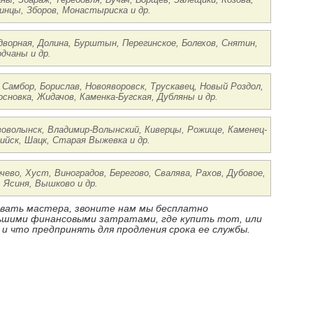
инцы, Зборов, Монастыриска и др.
дворная, Долина, Бурштын, Перегинское, Болехов, Снятин,
дчаны и др.
 Самбор, Борислав, Новояворовск, Трускавец, Новый Роздол,
основка, Жидачов, Каменка-Бугская, Дубляны и др.
ововолынск, Владимир-Волынский, Киверцы, Рожище, Каменец-
ийск, Шацк, Старая Выжевка и др.
ачево, Хуст, Виноградов, Берегово, Свалява, Рахов, Дубовое,
 Ясиня, Вышково и др.
ызвать мастера, звоните нам мы бесплатно
ньшими финансовыми затратами, где купить тот, или
 и что предпринять для продления срока ее службы.