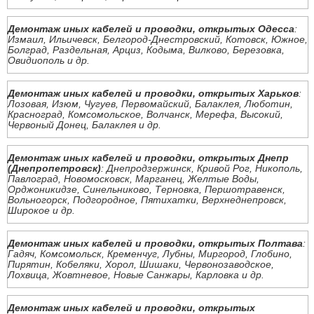
Демонтаж иных кабелей и проводки, открытых Одесса
:
Измаил, Ильичевск, Белгород-Днестровский, Котовск, Южное,
Болград, Раздельная, Арциз, Кодыма, Вилково, Березовка,
Овидиополь и др.
Демонтаж иных кабелей и проводки, открытых Харьков
:
Лозовая, Изюм, Чугуев, Первомайский, Балаклея, Люботин,
Красноград, Комсомольское, Волчанск, Мерефа, Высокий,
Червоный Донец, Балаклея и др.
Демонтаж иных кабелей и проводки, открытых Днепр
(Днепропетровск)
: Днепродзержинск, Кривой Рог, Никополь,
Павлоград, Новомосковск, Марганец, Желтые Воды,
Орджоникидзе, Синельниково, Терновка, Першотравенск,
Вольногорск, Подгородное, Пятихатки, Верхнеднепровск,
Широкое и др.
Демонтаж иных кабелей и проводки, открытых Полтава
:
Гадяч, Комсомольск, Кременчуг, Лубны, Миргород, Глобино,
Пирятин, Кобеляки, Хорол, Шишаки, Червонозаводское,
Лохвица, Жовтневое, Новые Санжары, Карловка и др.
Демонтаж иных кабелей и проводки, открытых