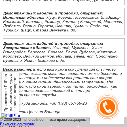
Демонтаж иных кабелей и проводки, открытых
Волынская область
: Луцк, Ковель, Нововолынск, Владимир-
Волынский, Киверцы, Рожище, Каменец-Каширский, Маневичи,
Любомль, Ратно, Горохов, Иваничи, Цумань, Любешов,
Турийск, Шацк, Старая Выжевка и др.
Демонтаж иных кабелей и проводки, открытых
Закарпатская область
: Ужгород, Мукачево, Хуст,
Виноградов, Берегово, Свалява, Рахов, Дубовое, Межгорье,
Королево, Великий Бычков, Иршава, Тячев, Чоп, Солотвино,
Буштыно, Ясиня, Вышково и др.
Вызов мастера
: если вам нужна консультация опытного
специалиста, вызвать мастера, звоните нам мы бесплатно
Приложение PillPlan
напоминание курса
проконсультируем и подскажем как решить ваш вопрос
приема лекарств
быстро и с наименьшими финансовыми затратами, где
купить тот, или иной агрегат, запчасти, расходники, как
безопасно пользоваться техникой и что предпринять для
продления срока ее службы.
Под ключ куда звонить: +38 (098) 667-66-23
Стоимость Цены на Винница
© 2009-2023 - shurupik.com - все права защищены
Написать нам
|
Вакансии сантехник