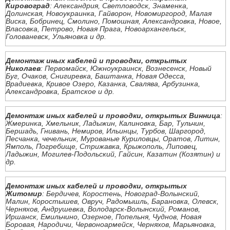
Кировоград
: Александрия, Светловодск, Знаменка,
Долинская, Новоукраинка, Гайворон, Новомиргород, Малая
Виска, Бобринец, Смолино, Помошная, Александровка, Новое,
Власовка, Петрово, Новая Прага, Новоархангельск,
Голованевск, Ульяновка и др.
Демонтаж иных кабелей и проводки, открытых
Николаев
: Первомайск, Южноукраинск, Вознесенск, Новый
Буг, Очаков, Снигиревка, Баштанка, Новая Одесса,
Врадиевка, Кривое Озеро, Казанка, Свалява, Арбузинка,
Александровка, Братское и др.
Демонтаж иных кабелей и проводки, открытых Винница
:
Жмеринка, Хмельник, Ладыжин, Калиновка, Бар, Тульчин,
Бершадь, Гнивань, Немиров, Ильинцы, Турбов, Шаргород,
Песчанка, чечельник, Мурованые Куриловцы, Оратов, Литин,
Ямполь, Погребище, Стрижавка, Крыжополь, Липовец,
Ладыжин, Могилев-Подольский, Гайсин, Казатин (Козятин) и
др.
Демонтаж иных кабелей и проводки, открытых
Житомир
: Бердичев, Коростень, Новоград-Волынский,
Малин, Коростышев, Овруч, Радомышль, Барановка, Олевск,
Черняхов, Андрушевка, Володарск-Волынский, Романов,
Иршанск, Емильчино, Озерное, Попельня, Чуднов, Новая
Боровая, Народичи, Червоноармейск, Черняхов, Марьяновка,