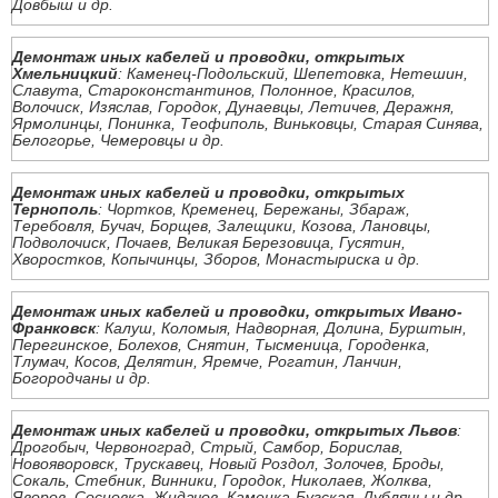
Довбыш и др.
Демонтаж иных кабелей и проводки, открытых
Хмельницкий
: Каменец-Подольский, Шепетовка, Нетешин,
Славута, Староконстантинов, Полонное, Красилов,
Волочиск, Изяслав, Городок, Дунаевцы, Летичев, Деражня,
Ярмолинцы, Понинка, Теофиполь, Виньковцы, Старая Синява,
Белогорье, Чемеровцы и др.
Демонтаж иных кабелей и проводки, открытых
Тернополь
: Чортков, Кременец, Бережаны, Збараж,
Теребовля, Бучач, Борщев, Залещики, Козова, Лановцы,
Подволочиск, Почаев, Великая Березовица, Гусятин,
Хворостков, Копычинцы, Зборов, Монастыриска и др.
Демонтаж иных кабелей и проводки, открытых Ивано-
Франковск
: Калуш, Коломыя, Надворная, Долина, Бурштын,
Перегинское, Болехов, Снятин, Тысменица, Городенка,
Тлумач, Косов, Делятин, Яремче, Рогатин, Ланчин,
Богородчаны и др.
Демонтаж иных кабелей и проводки, открытых Львов
:
Дрогобыч, Червоноград, Стрый, Самбор, Борислав,
Новояворовск, Трускавец, Новый Роздол, Золочев, Броды,
Сокаль, Стебник, Винники, Городок, Николаев, Жолква,
Яворов, Сосновка, Жидачов, Каменка-Бугская, Дубляны и др.