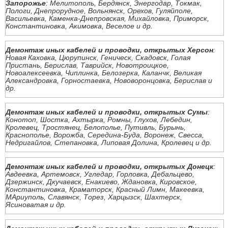
Запорожье
: Мелитополь, Бердянск, Энергодар, Токмак,
Пологи, Днепрорудное, Вольнянск, Орехов, Гуляйполе,
Васильевка, Каменка-Днепровская, Михайловка, Приморск,
Константиновка, Акимовка, Веселое и др.
Демонтаж иных кабелей и проводки, открытых Херсон
:
Новая Каховка, Цюрупинск, Геническ, Скадовск, Голая
Пристань, Берислав, Таврийск, Новотроицкое,
Новоалексеевка, Чиплинка, Белозерка, Каланчк, Великая
Александровка, Горностаевка, Нововоронцовка, Берислав и
др.
Демонтаж иных кабелей и проводки, открытых Сумы
:
Конотоп, Шостка, Ахтырка, Ромны, Глухов, Лебедин,
Кролевец, Тростянец, Белополье, Путивль, Бурынь,
Краснополье, Ворожба, Середина-Буда, Воронеж, Свесса,
Недригайлов, Степановка, Липовая Долина, Кролевец и др.
Демонтаж иных кабелей и проводки, открытых Донецк
:
Авдеевка, Артемовск, Угледар, Горловка, Дебальцево,
Дзержинск, Дкучаевск, Енакиево, Ждановка, Кировское,
Константиновка, Краматорск, Красный Лимн, Макеевка,
МАриуполь, Славянск, Торез, Харцызск, Шахтерск,
Ясиноватая и др.