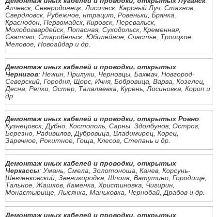
Демонтаж иных кабелей и проводки, открытых Луганск
:
Алчевск, Северодонецк, Лисичнск, Карсный Луч, Стахнов,
Свердловск, Рубежное, нтрацит, Ровеньки, Брянка,
Краснодон, Первомайск, Кировск, Перевальск,
Молодогвардейск, Попасная, Суходольск, Кременная,
Сватово, Старобельск, Юбилейное, Счастье, Троицкое,
Меловое, Новоайдар и др.
Демонтаж иных кабелей и проводки, открытых
Чернигов
: Нежин, Прилуки, Черновцы, Бахмач, Новгород-
Северский, Городня, Щорс, Ичня, Бобровица, Варва, Козелец,
Десна, Репки, Остер, Талалаевка, Курень, Лосиновка, Короп и
др.
Демонтаж иных кабелей и проводки, открытых Ровно
:
Кузнецовск, Дубно, Костополь, Сарны, Здолбунов, Острог,
Березно, Радивилов, Дубровица, Владимирец, Корец,
Заречное, Рокитное, Гоща, Клесов, Степань и др.
Демонтаж иных кабелей и проводки, открытых
Черкассы
: Умань, Смела, Золотоноша, Канев, Корсунь-
Шевченковский, Звенигородка, Шпола, Ватутино, Городище,
Тальное, Жашков, Каменка, Христиновка, Чигирин,
Монастырище, Лысянка, Маньковка, Чернобай, Драбов и др.
Демонтаж иных кабелей и проводки, открытых